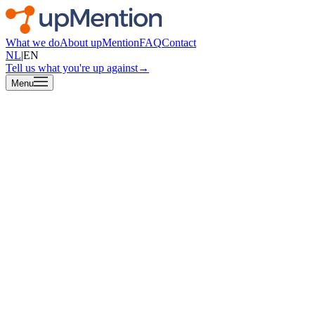
What we do
About upMention
FAQ
Contact
NL
|
EN
Tell us what you're up against
→
Menu