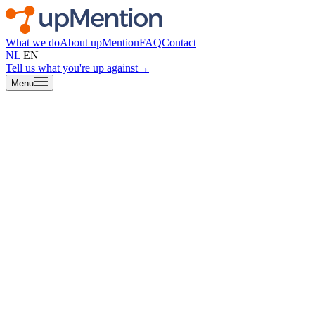
What we do
About upMention
FAQ
Contact
NL
|
EN
Tell us what you're up against
→
Menu