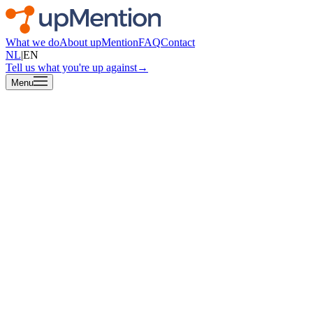
What we do
About upMention
FAQ
Contact
NL
|
EN
Tell us what you're up against
→
Menu