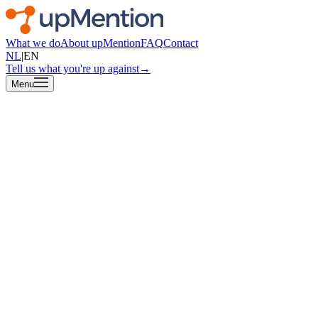
What we do
About upMention
FAQ
Contact
NL
|
EN
Tell us what you're up against
→
Menu